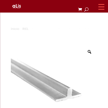
Inicio
/
RIEL
/ RIEL DE PISO LIGERO 2.44m / NATURAL /
PIEZA
Zoom