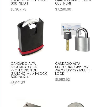
GANCHO MUL-T-LOCK
GANCHO MUL-T-LOCK
600-NE10H
600-NE14H
$
5,367.78
$
7,290.60
CANDADO ALTA
CANDADO ALTA
SEGURIDAD CON
SEGURIDAD G55-7×7
PROTECCION DE
ARCO 10mm / MUL-T-
GANCHO MUL-T-LOCK
LOCK
600-NE12H
$
1,683.62
$
5,001.37