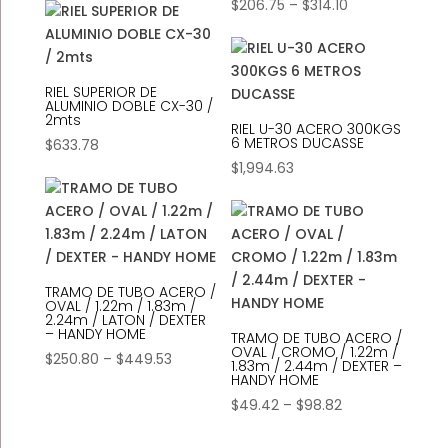
Price
$
206.75
–
$
314.10
range:
$206.75
through
RIEL SUPERIOR DE
$314.10
ALUMINIO DOBLE CX-30 /
2mts
RIEL U-30 ACERO 300KGS
6 METROS DUCASSE
$
633.78
$
1,994.63
TRAMO DE TUBO ACERO /
OVAL / 1.22m / 1.83m /
2.24m / LATON / DEXTER
– HANDY HOME
TRAMO DE TUBO ACERO /
OVAL / CROMO / 1.22m /
Price
$
250.80
–
$
449.53
1.83m / 2.44m / DEXTER –
HANDY HOME
range:
$250.80
Price
$
49.42
–
$
98.82
through
range: