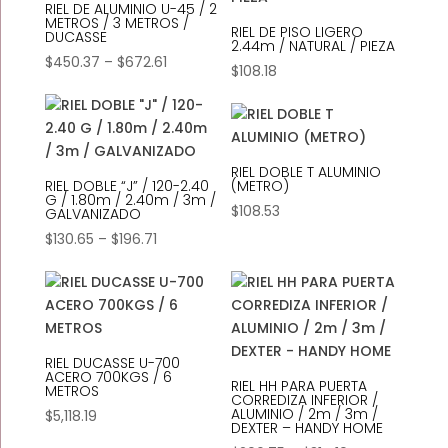
RIEL DE ALUMINIO U-45 / 2
METROS / 3 METROS /
RIEL DE PISO LIGERO
DUCASSE
2.44m / NATURAL / PIEZA
Price
$
450.37
–
$
672.61
$
108.18
range:
$450.37
through
$672.61
RIEL DOBLE T ALUMINIO
RIEL DOBLE “J” / 120-2.40
(METRO)
G / 1.80m / 2.40m / 3m /
$
108.53
GALVANIZADO
Price
$
130.65
–
$
196.71
range:
$130.65
through
$196.71
RIEL DUCASSE U-700
ACERO 700KGS / 6
RIEL HH PARA PUERTA
METROS
CORREDIZA INFERIOR /
ALUMINIO / 2m / 3m /
$
5,118.19
DEXTER – HANDY HOME