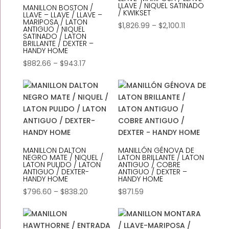
LLAVE / NIQUEL SATINADO
MANILLON BOSTON /
/ KWIKSET
LLAVE – LLAVE / LLAVE –
MARIPOSA / LATON
Price
$
1,826.99
–
$
2,100.11
ANTIGUO / NIQUEL
SATINADO / LATON
range:
BRILLANTE / DEXTER –
$1,826.99
HANDY HOME
through
Price
$
882.66
–
$
943.17
$2,100.11
range:
$882.66
through
$943.17
MANILLON DALTON
MANILLÓN GÉNOVA DE
NEGRO MATE / NIQUEL /
LATON BRILLANTE / LATON
LATON PULIDO / LATON
ANTIGUO / COBRE
ANTIGUO / DEXTER-
ANTIGUO / DEXTER –
HANDY HOME
HANDY HOME
Price
$
796.60
–
$
838.20
$
871.59
range:
$796.60
through