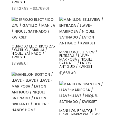
KWIKSET
Price
$
3,427.93
–
$
3,769.01
range:
$3,427.93
through
$3,769.01
CERROJO ELECTRICO 275
/ GATILLO / MANIJA /
MANILLON BELLEVIEW /
NIQUEL SATINADO /
ENTRADA / LLAVE-
KWIKSET
MARIPOSA / NIQUEL
SATINADO / LATON
$
3,988.01
ANTIGUO / KWIKSET
$
1,668.40
MANILLON BRANTON /
LLAVE-MARIPOSA / LLAVE-