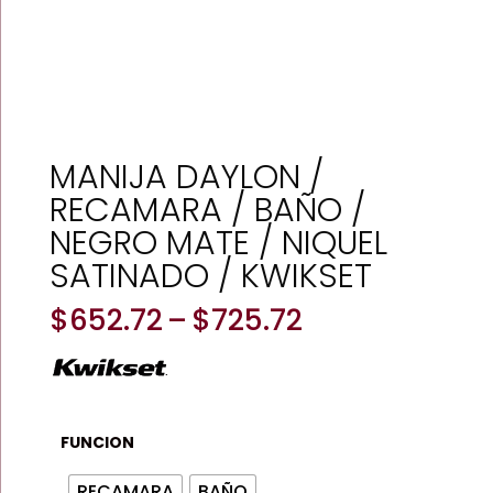
MANIJA DAYLON /
RECAMARA / BAÑO /
NEGRO MATE / NIQUEL
SATINADO / KWIKSET
Price
$
652.72
–
$
725.72
range:
$652.72
through
$725.72
FUNCION
RECAMARA
BAÑO