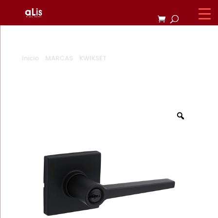
Inicio
/
MARCAS
/
KWIKSET
/ MANIJA DAYLON /
RECAMARA / BAÑO / NEGRO MATE / NIQUEL SATINADO
/ KWIKSET
Zoom