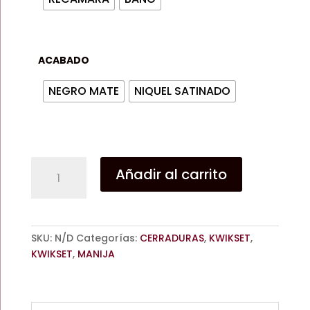
ACABADO
NEGRO MATE
NIQUEL SATINADO
MANIJA
Añadir al carrito
DAYLON
/
RECAMARA
/
SKU:
N/D
Categorías:
CERRADURAS
,
KWIKSET
,
BAÑO
KWIKSET
,
MANIJA
/
NEGRO
MATE
/