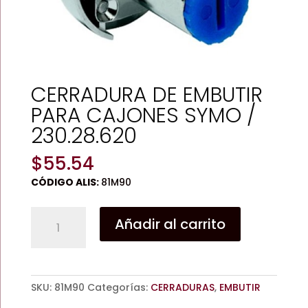
CERRADURA DE EMBUTIR
PARA CAJONES SYMO /
230.28.620
$
55.54
CÓDIGO ALIS:
81M90
CERRADURA
Añadir al carrito
DE
EMBUTIR
PARA
CAJONES
SKU:
81M90
Categorías:
CERRADURAS
,
EMBUTIR
SYMO