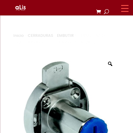
Inicio
/
CERRADURAS
/
EMBUTIR
/ CERRADURA DE
EMBUTIR PARA CAJONES SYMO / 230.28.620
Zoom