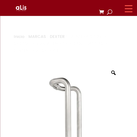
Inicio
/
MARCAS
/
DEXTER
/ JALADERA “D” 35mm –
DX27.5C. CX30L ACERO INOXIDABLE SATINADO /
DEXTER – HANDY HONE
Zoom