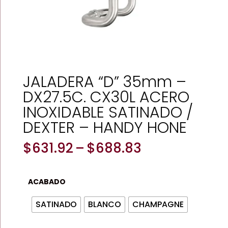
JALADERA “D” 35mm –
DX27.5C. CX30L ACERO
INOXIDABLE SATINADO /
DEXTER – HANDY HONE
Price
$
631.92
–
$
688.83
range:
$631.92
through
ACABADO
$688.83
SATINADO
BLANCO
CHAMPAGNE