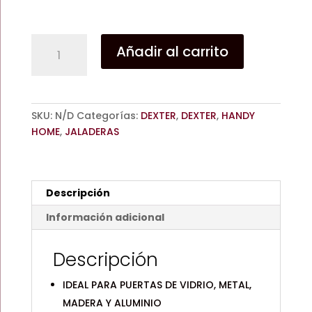
JALADERA
Añadir al carrito
"D"
35mm
-
DX27.5C.
SKU:
N/D
Categorías:
DEXTER
,
DEXTER
,
HANDY
CX30L
HOME
,
JALADERAS
ACERO
INOXIDABLE
SATINADO
/
Descripción
DEXTER
-
Información adicional
HANDY
HONE
Descripción
cantidad
IDEAL PARA PUERTAS DE VIDRIO, METAL,
MADERA Y ALUMINIO