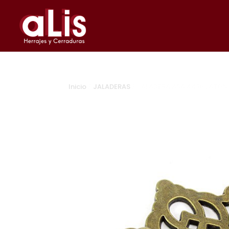
Inicio
/
JALADERAS
/ JALADERA ASA 4436 LATÓ