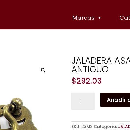
Marcas
Cat
N ANTIGUO
JALADERA ASA
ANTIGUO
Zoom
$
292.03
JALADERA
Añadir a
ASA
4436
LATÓN
ANTIGUO
SKU:
23M2
Categoría:
JALA
cantidad