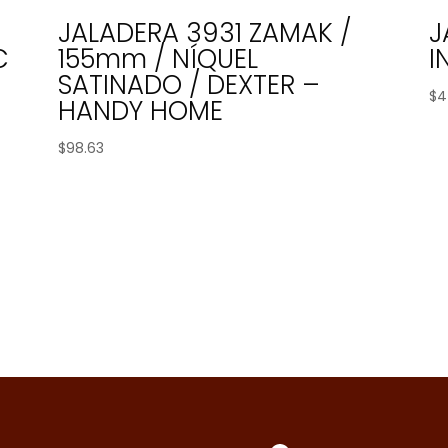
JALADERA 3931 ZAMAK /
J
C
155mm / NÍQUEL
I
SATINADO / DEXTER –
$
4
HANDY HOME
$
98.63