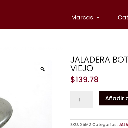
Marcas
Cat
LADERA BOTÓN 4365 HIERRO VIEJO
JALADERA BOT
VIEJO
Zoom
$
139.78
JALADERA
Añadir a
BOTÓN
4365
HIERRO
VIEJO
SKU:
25M2
Categorías:
JAL
cantidad