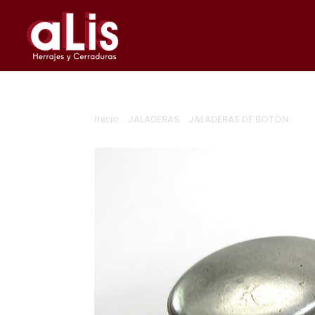
Inicio
/
JALADERAS
/
JALADERAS DE BOTÓN
/ JA