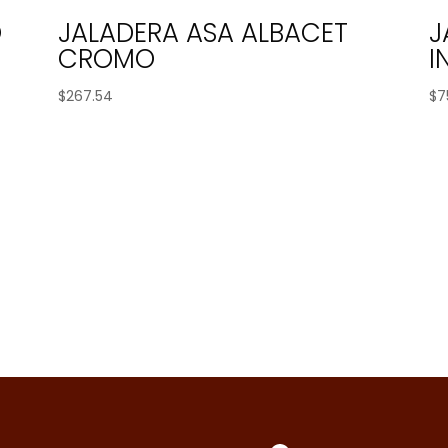
O
JALADERA ASA ALBACET
J
CROMO
I
$
267.54
$
7