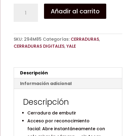
CERRADURA
Añadir al carrito
DIGITAL
CORNELIUS
/
MANIJA
SKU:
294M85
Categorías:
CERRADURAS
,
/
CERRADURAS DIGITALES
,
YALE
DE
EMBUTIR
/
YALE
Descripción
cantidad
Información adicional
Descripción
Cerradura de embutir
Acceso por reconocimiento
facial: Abre instantáneamente con