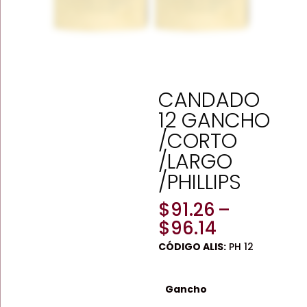
CANDADO
12 GANCHO
/CORTO
/LARGO
/PHILLIPS
$
91.26
–
Price
$
96.14
range:
CÓDIGO ALIS:
PH 12
$91.26
through
$96.14
Gancho