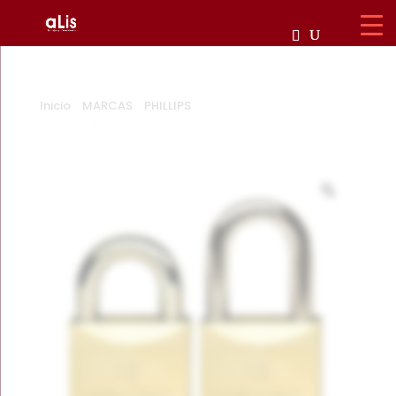
Inicio
/
MARCAS
/
PHILLIPS
/ CANDADO 12 GANCHO
/CORTO /LARGO /PHILLIPS
Zoom