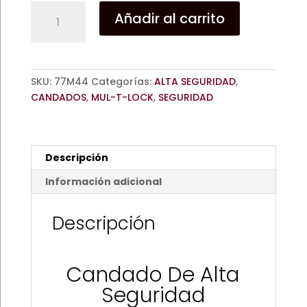
CANDADO
Añadir al carrito
ALTA
SEGURIDAD
PARA
CORTINA
SKU:
77M44
Categorías:
ALTA SEGURIDAD
,
MUL-
CANDADOS
,
MUL-T-LOCK
,
SEGURIDAD
T-
LOCK
600-
SBNE
Descripción
12
MM
Información adicional
cantidad
Descripción
Candado De Alta
Seguridad