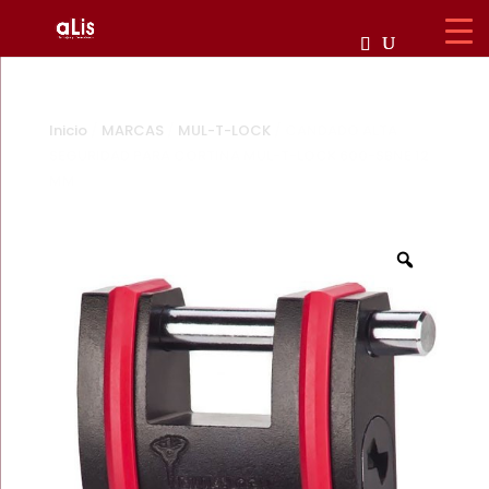
Inicio
/
MARCAS
/
MUL-T-LOCK
/ CANDADO ALTA
SEGURIDAD PARA CORTINA MUL-T-LOCK 600-SBNE 12
MM
Zoom