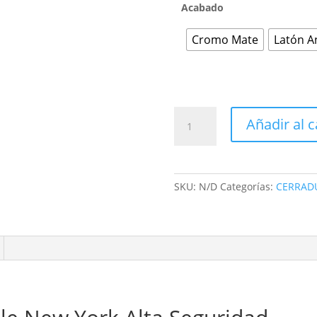
Acabado
Cromo Mate
Latón A
CERRADURA
Añadir al c
NEW
YORK
YALE
ALTA
SKU:
N/D
Categorías:
CERRAD
SEGURIDAD
DE
GATILLO
cantidad