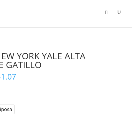
Categorias
Promociones
EW YORK YALE ALTA
E GATILLO
Price
51.07
range:
$1,701.26
through
$1,851.07
iposa