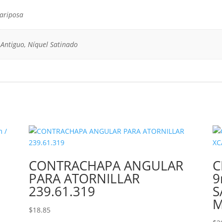
mariposa
Antiguo, Níquel Satinado
CONTRACHAPA ANGULAR
C
PARA ATORNILLAR
9
239.61.319
S
M
$
18.85