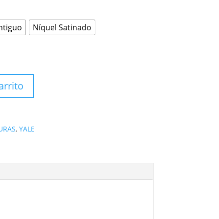
ntiguo
Níquel Satinado
arrito
URAS
,
YALE