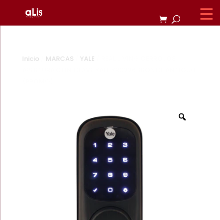
Inicio
/
MARCAS
/
YALE
/ REAL LIVING CERROJOS
APERTURA CON CLAVE YALE YRD226 BRONCE ANTIGUO
(PROMO)
Zoom