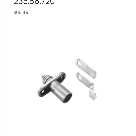
235.88.720
$
66.49