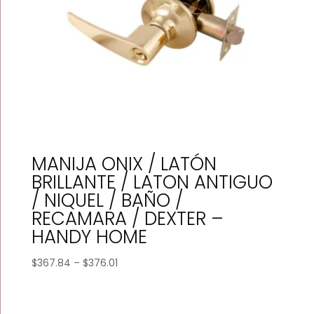
MANIJA ONIX / LATÓN
BRILLANTE / LATON ANTIGUO
/ NIQUEL / BAÑO /
RECAMARA / DEXTER –
HANDY HOME
Price
$
367.84
–
$
376.01
range:
$367.84
through