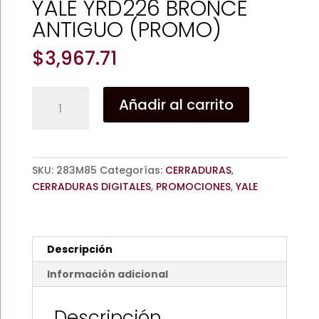
YALE YRD226 BRONCE
ANTIGUO (PROMO)
$
3,967.71
REAL
Añadir al carrito
LIVING
CERROJOS
APERTURA
CON
SKU:
283M85
Categorías:
CERRADURAS
,
CLAVE
CERRADURAS DIGITALES
,
PROMOCIONES
,
YALE
YALE
YRD226
BRONCE
ANTIGUO
Descripción
(PROMO)
cantidad
Información adicional
Descripción