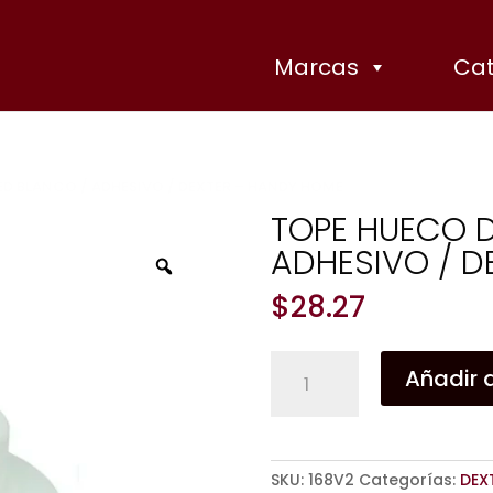
Marcas
Cat
ED BLANCO / ADHESIVO / DEXTER – HANDY HOME
TOPE HUECO D
ADHESIVO / D
Zoom
$
28.27
TOPE
Añadir a
HUECO
DE
PARED
BLANCO
SKU:
168V2
Categorías:
DEX
/