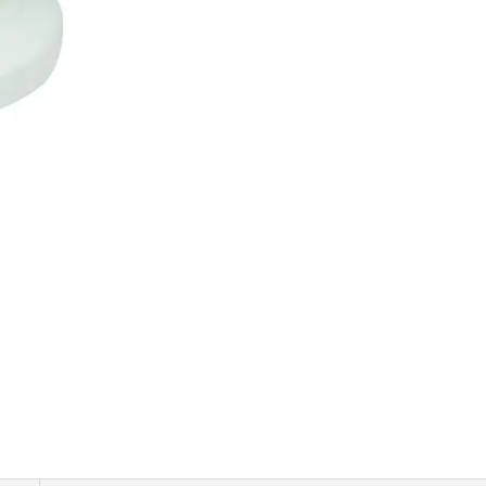
ADHESIVO
/
DEXTER
-
HANDY
HOME
cantidad