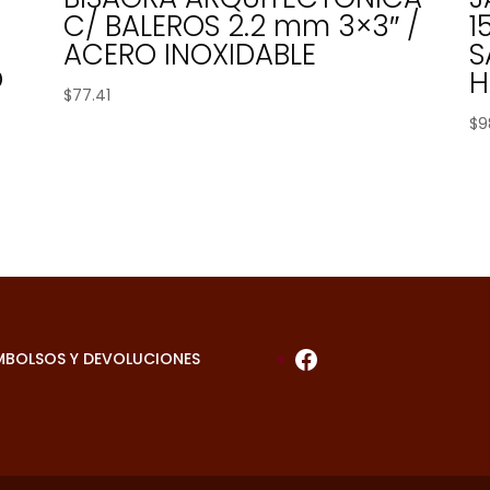
C/ BALEROS 2.2 mm 3×3″ /
1
ACERO INOXIDABLE
S
O
H
$
77.41
$
9
Facebook
MBOLSOS Y DEVOLUCIONES