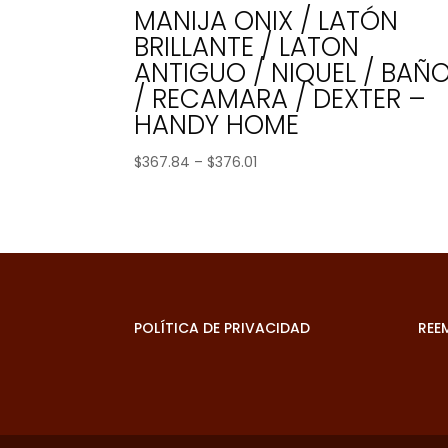
MANIJA ONIX / LATÓN
BRILLANTE / LATON
ANTIGUO / NIQUEL / BAÑ
/ RECAMARA / DEXTER –
HANDY HOME
Price
$
367.84
–
$
376.01
range:
$367.84
through
$376.01
POLÍTICA DE PRIVACIDAD
REE