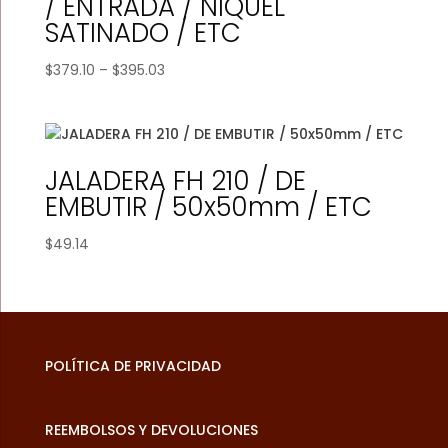
/ ENTRADA / NIQUEL
SATINADO / ETC
Price
$
379.10
–
$
395.03
range:
$379.10
through
$395.03
JALADERA FH 210 / DE
EMBUTIR / 50x50mm / ETC
$
49.14
POLÍTICA DE PRIVACIDAD
REEMBOLSOS Y DEVOLUCIONES