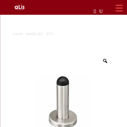
Inicio
/
MARCAS
/
ETC
/ TOPE TP 21 / DE PUERTA / PARA
PARED / ACERO INOXIDABLE / ETC
Zoom