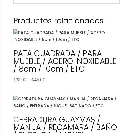
Productos relacionados
PATA CUADRADA / PARA
MUEBLE / ACERO INOXIDABLE
/ 8cm / 10cm / ETC
Price
$
33.92
–
$
45.00
range:
$33.92
through
$45.00
CERRADURA GUAYMAS /
MANIJA / RECAMARA / BAÑO