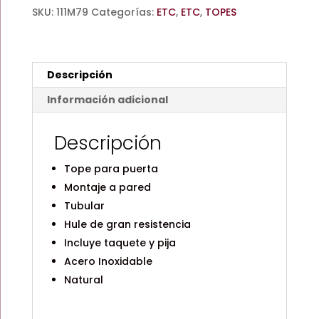
DE
SKU:
111M79
Categorías:
ETC
,
ETC
,
TOPES
PUERTA
/
PARA
PARED
Descripción
/
ACERO
Información adicional
INOXIDABLE
/
Descripción
ETC
cantidad
Tope para puerta
Montaje a pared
Tubular
Hule de gran resistencia
Incluye taquete y pija
Acero Inoxidable
Natural