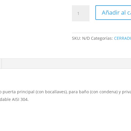
ROSETA
Añadir al c
SALVADOR
/
MECANISMO
/
SKU:
N/D
Categorías:
CERRAD
CILINDRO
/
A.
INOXIDABLE
/
TOVER
cantidad
o puerta principal (con bocallaves), para baño (con condena) y priv
idable AISI 304.