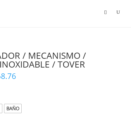
Categorias
Promociones
ADOR / MECANISMO /
 INOXIDABLE / TOVER
Price
68.76
range:
$3,584.76
through
$4,968.76
BAÑO