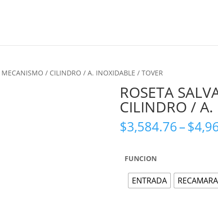
Marcas
 MECANISMO / CILINDRO / A. INOXIDABLE / TOVER
ROSETA SALV
CILINDRO / A.
Zoom
$
3,584.76
–
$
4,9
FUNCION
ENTRADA
RECAMARA