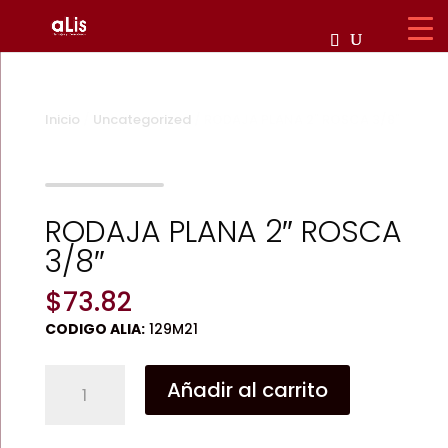
Inicio
/
Uncategorized
/ RODAJA PLANA 2″ ROSCA 3/8″
Zoom
RODAJA PLANA 2″ ROSCA
3/8″
$
73.82
CODIGO ALIA:
129M21
RODAJA
Añadir al carrito
PLANA
2"
ROSCA