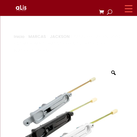
Inicio
/
MARCAS
/
JACKSON
/ PASADOR JAC PMG002
/ DE MAROMA / GRANDE / GRIS / DURANODIK /
BLANCO / JACKSON
Zoom