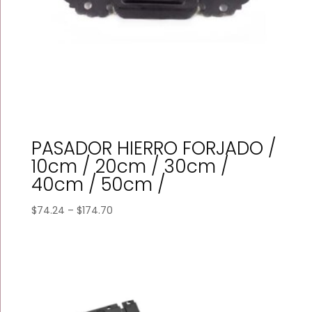
PASADOR HIERRO FORJADO /
10cm / 20cm / 30cm /
40cm / 50cm /
Price
$
74.24
–
$
174.70
range:
$74.24
through
$174.70