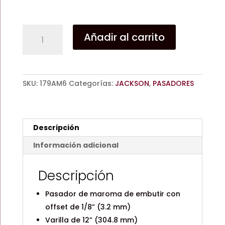
PASADOR
Añadir al carrito
JAC
PMG002
/
DE
SKU:
179AM6
Categorías:
JACKSON
,
PASADORES
MAROMA
/
GRANDE
/
Descripción
GRIS
/
Información adicional
DURANODIK
/
Descripción
BLANCO
/
Pasador de maroma de embutir con
JACKSON
offset de 1/8” (3.2 mm)
cantidad
Varilla de 12” (304.8 mm)