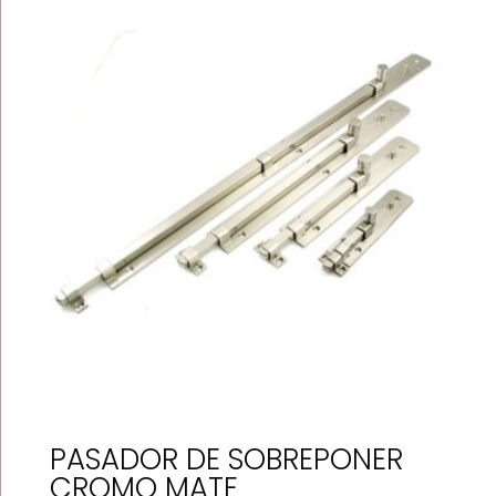
$75.69
through
$84.04
PASADOR DE SOBREPONER
CROMO MATE