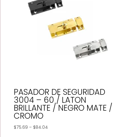
PASADOR DE SEGURIDAD
3004 – 60 / LATON
BRILLANTE / NEGRO MATE /
CROMO
Price
$
75.69
–
$
84.04
range: