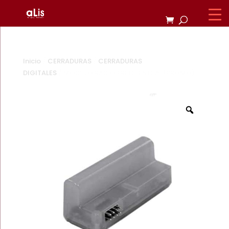
Inicio
/
CERRADURAS
/
CERRADURAS
DIGITALES
/ MODULO RADIO FRECUENCIA. (PROMO)
Zoom