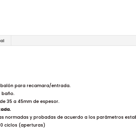
LLAVE
T5.
cantidad
al
sbalón para recamara/entrada.
 baño.
 de 35 a 45mm de espesor.
tada.
ras normadas y probadas de acuerdo a los parámetros estab
 ciclos (aperturas)