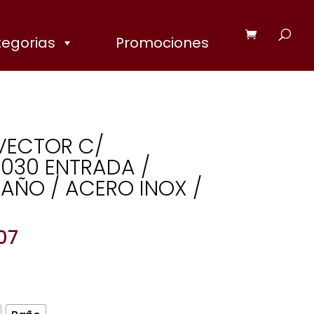
egorias
Promociones
 / ACERO INOX / LLAVE T5.
VECTOR C/
030 ENTRADA /
AÑO / ACERO INOX /
Price
07
range:
$747.28
through
$917.07