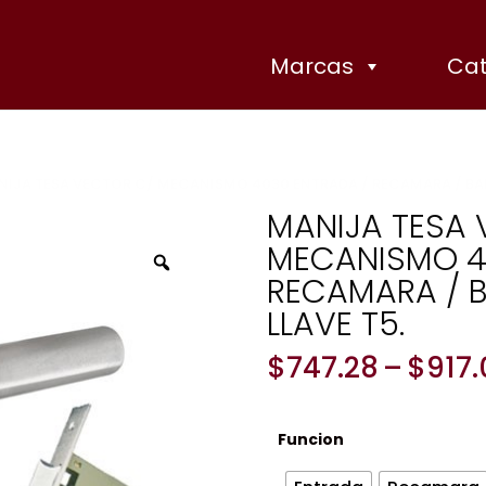
Marcas
Cat
NIJA TESA VECTOR C/ MECANISMO 4030 ENTRADA / RECAMARA / BAÑO
MANIJA TESA 
MECANISMO 4
Zoom
RECAMARA / B
LLAVE T5.
$
747.28
–
$
917.
Funcion