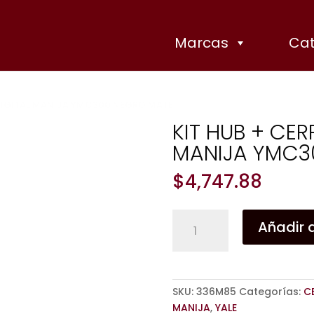
Marcas
Cat
 DIGITAL MANIJA YMC300 NEGRO MATE
KIT HUB + CE
MANIJA YMC3
Zoom
$
4,747.88
KIT
Añadir a
HUB
+
CERRADURA
DIGITAL
SKU:
336M85
Categorías:
C
MANIJA
MANIJA
,
YALE
YMC300