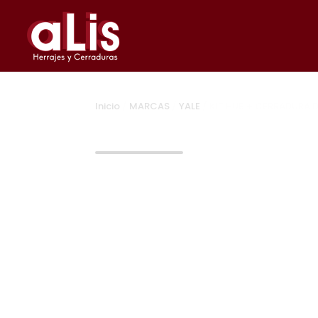
Inicio
/
MARCAS
/
YALE
/ KIT HUB + CERRADURA