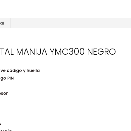
NEGRO
MATE
cantidad
al
IGITAL MANIJA YMC300 NEGRO
ave código y huella
igo PIN
esor
A