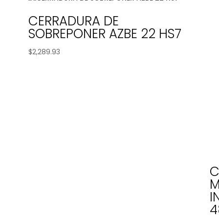
CERRADURA DE
SOBREPONER AZBE 22 HS7
$
2,289.93
C
M
I
4