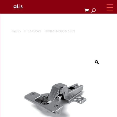
Inicio
/
BISAGRAS
/
BIDIMENSIONALES
/ BISAGRA
BIDIMENSIONAL 35mm PREMIUM CURVA 110° DUCASSE
(JUEGO)
Zoom