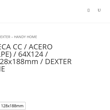
Categorias
Promociones
 DEXTER – HANDY HOME
CA CC / ACERO
PE) / 64X124 /
128x188mm / DEXTER
ME
ice
nge:
.86
rough
2.03
128x188mm