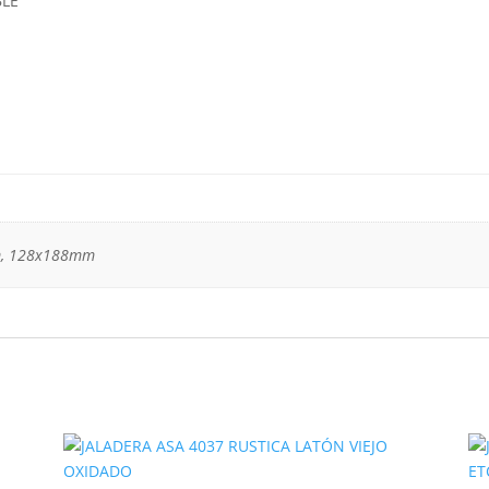
BLE
HANDY
HOME
cantidad
m, 128x188mm