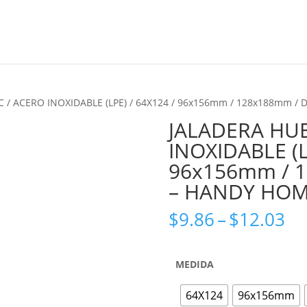
Marcas
C / ACERO INOXIDABLE (LPE) / 64X124 / 96x156mm / 128x188mm /
JALADERA HUE
INOXIDABLE (L
Zoom
96x156mm / 
– HANDY HO
Pr
$
9.86
–
$
12.03
ra
$9
th
MEDIDA
$1
64X124
96x156mm