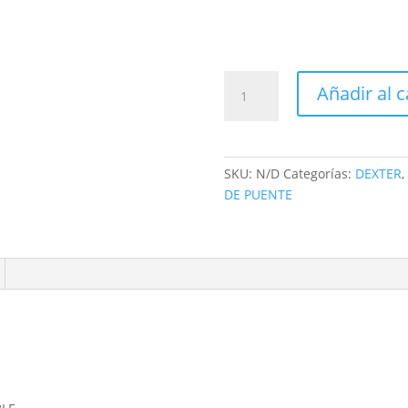
JALADERA
Añadir al c
HUECA
CC
/
ACERO
SKU:
N/D
Categorías:
DEXTER
,
INOXIDABLE
DE PUENTE
(LPE)
/
64X124
/
96x156mm
/
128x188mm
/
DEXTER
-