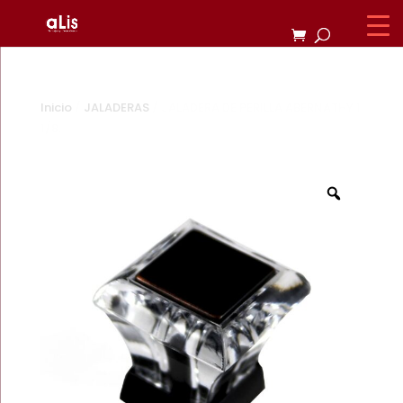
Inicio
/
JALADERAS
/ JALADERA DE PERILLA ABERNATHY 1
1/8.
Zoom