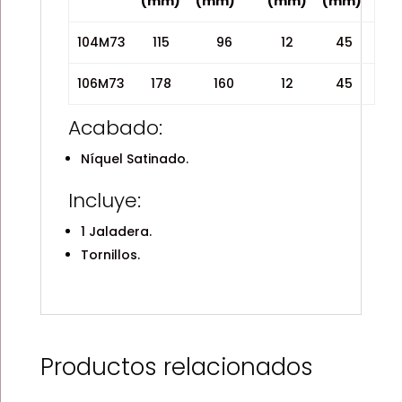
(mm)
(mm)
(mm)
(mm)
104M73
115
96
12
45
106M73
178
160
12
45
Acabado:
Níquel Satinado.
Incluye:
1 Jaladera.
Tornillos.
Productos relacionados