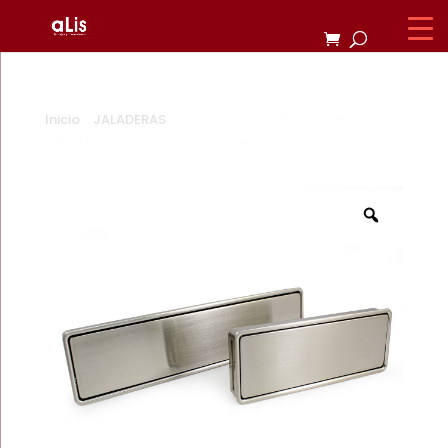
Inicio
/
JALADERAS
/ JALADERA DE EMBUTIR F1645
NIQUEL SATINADO 96mm / 160mm.
Zoom