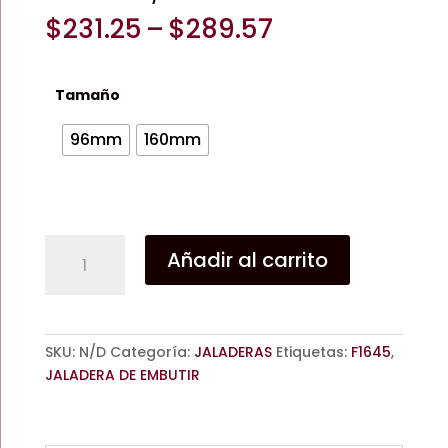
Price
$
231.25
–
$
289.57
range:
$231.25
through
Tamaño
$289.57
96mm
160mm
JALADERA
Añadir al carrito
DE
EMBUTIR
F1645
NIQUEL
SKU:
N/D
Categoría:
JALADERAS
Etiquetas:
F1645
,
SATINADO
JALADERA DE EMBUTIR
96mm
/
160mm.