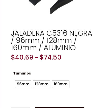
JALADERA C5316 NEGRA
/ 96mm / 128mm /
160mm / ALUMINIO
Price
$
40.69
–
$
74.50
range:
$40.69
through
Tamaños
$74.50
96mm
128mm
160mm