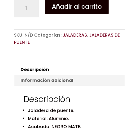
JALADERA
Añadir al carrito
C5316
NEGRA
/
96mm
SKU:
N/D
Categorías:
JALADERAS
,
JALADERAS DE
/
PUENTE
128mm
/
160mm
/
Descripción
ALUMINIO
cantidad
Información adicional
Descripción
Jaladera de puente.
Material: Aluminio.
Acabado: NEGRO MATE.