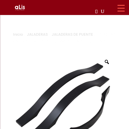
Inicio
/
JALADERAS
/
JALADERAS DE PUENTE
/ JALADERA
C5316 NEGRA / 96mm / 128mm / 160mm / ALUMINIO
Zoom