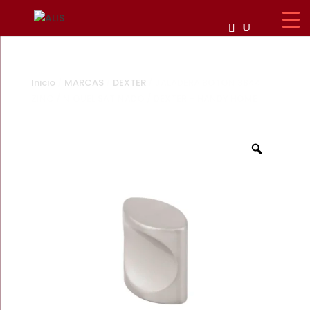
Inicio
/
MARCAS
/
DEXTER
/ JALADERA BOTON 3844
ZINC / NIQUEL SATINADO / DEXTER – HANDY HOME
Zoom