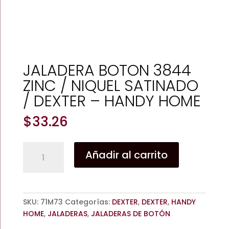
JALADERA BOTON 3844
ZINC / NIQUEL SATINADO
/ DEXTER – HANDY HOME
$
33.26
JALADERA
Añadir al carrito
BOTON
3844
ZINC
/
SKU:
71M73
Categorías:
DEXTER
,
DEXTER
,
HANDY
NIQUEL
HOME
,
JALADERAS
,
JALADERAS DE BOTÓN
SATINADO