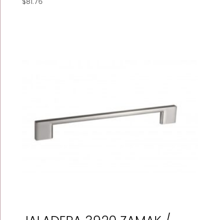
$
81.76