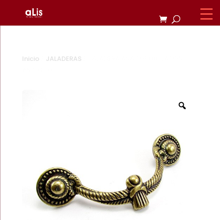
Inicio
/
JALADERAS
/ JALADERA ASA TOP001 LATÓN
ANTIGUO
Zoom