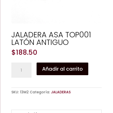
JALADERA ASA TOP001
LATÓN ANTIGUO
$
188.50
JALADERA
Añadir al carrito
ASA
TOP001
LATÓN
ANTIGUO
SKU:
13M2
Categoría:
JALADERAS
cantidad