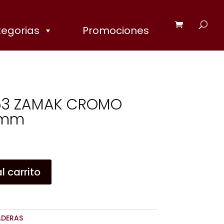
egorias
Promociones
63 ZAMAK CROMO
0mm
l carrito
ADERAS