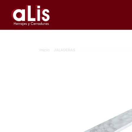
Inicio
/
JALADERAS
/ JALADERA 0963 ZAMAK CR