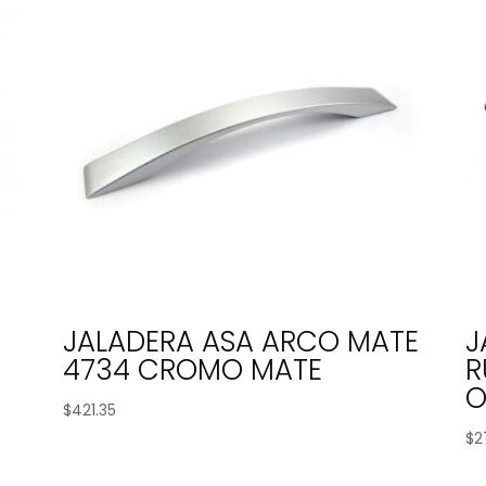
JALADERA ASA ARCO MATE
J
4734 CROMO MATE
R
O
$
421.35
$
2