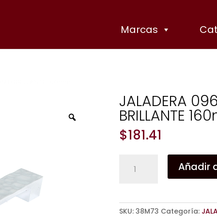
Marcas
Cat
OMO BRILLANTE 160mm
JALADERA 09
BRILLANTE 16
Zoom
$
181.41
JALADERA
Añadir a
0963
ZAMAK
CROMO
BRILLANTE
SKU:
38M73
Categoría:
JAL
160mm