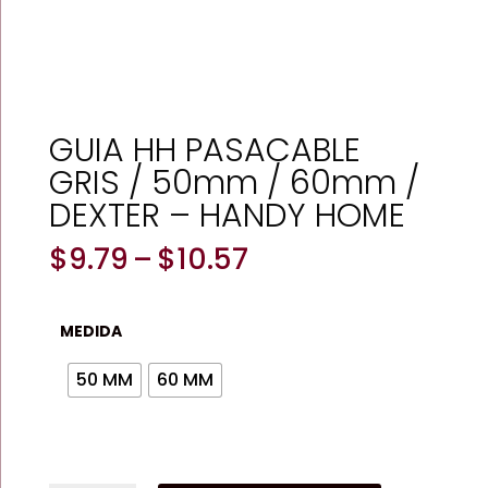
GUIA HH PASACABLE
GRIS / 50mm / 60mm /
DEXTER – HANDY HOME
Price
$
9.79
–
$
10.57
range:
$9.79
through
MEDIDA
$10.57
50 MM
60 MM