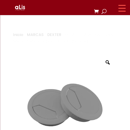
Inicio
/
MARCAS
/
DEXTER
/ GUIA HH PASACABLE GRIS /
50mm / 60mm / DEXTER – HANDY HOME
Zoom