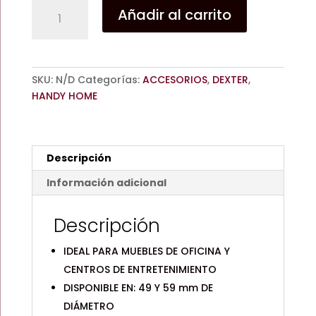
GUIA
Añadir al carrito
HH
PASACABLE
GRIS
/
SKU:
N/D
Categorías:
ACCESORIOS
,
DEXTER
,
50mm
HANDY HOME
/
60mm
/
DEXTER
Descripción
-
HANDY
Información adicional
HOME
cantidad
Descripción
IDEAL PARA MUEBLES DE OFICINA Y
CENTROS DE ENTRETENIMIENTO
DISPONIBLE EN: 49 Y 59 mm DE
DIÁMETRO