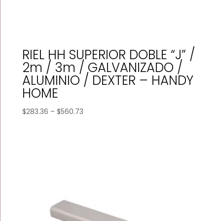
RIEL HH SUPERIOR DOBLE “J” /
2m / 3m / GALVANIZADO /
ALUMINIO / DEXTER – HANDY
HOME
Price
$
283.36
–
$
560.73
range:
$283.36
through
$560.73