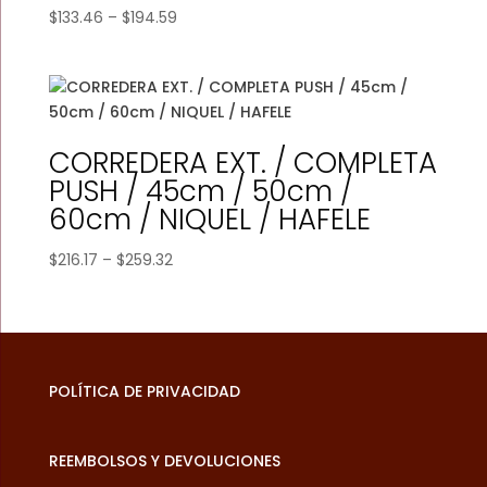
Price
$
133.46
–
$
194.59
range:
$133.46
through
$194.59
CORREDERA EXT. / COMPLETA
PUSH / 45cm / 50cm /
60cm / NIQUEL / HAFELE
Price
$
216.17
–
$
259.32
range:
$216.17
through
$259.32
POLÍTICA DE PRIVACIDAD
REEMBOLSOS Y DEVOLUCIONES