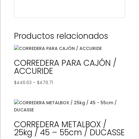
Productos relacionados
CORREDERA PARA CAJÓN /
ACCURIDE
Price
$
446.63
–
$
479.71
range:
$446.63
through
$479.71
CORREDERA METALBOX /
25kg / 45 – 55cm / DUCASSE