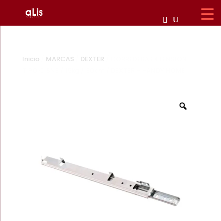
Inicio
/
MARCAS
/
DEXTER
/ CORREDERA EXTENSION
TIPO CISNE / 15kg / 30cm / DEXTER – HANDY HOME
Zoom