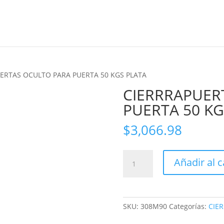
Marcas
ERTAS OCULTO PARA PUERTA 50 KGS PLATA
CIERRRAPUER
PUERTA 50 KG
Zoom
$
3,066.98
CIERRRAPUERTAS
Añadir al c
OCULTO
PARA
PUERTA
50
SKU:
308M90
Categorías:
CIE
KGS