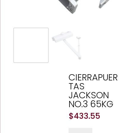
CIERRAPUER
TAS
JACKSON
NO.3 65KG
$
433.55
CIERRAPUERTAS