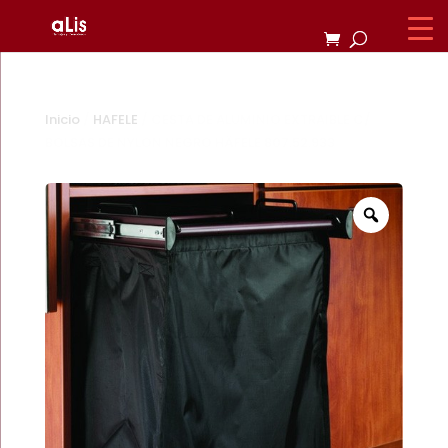
Inicio
/
HAFELE
/ CESTA DE ALUMINIO EXTRAIBLE C/
BOLSAS DE NYLON NEGRO HÄFELE 807.52.933
Zoom