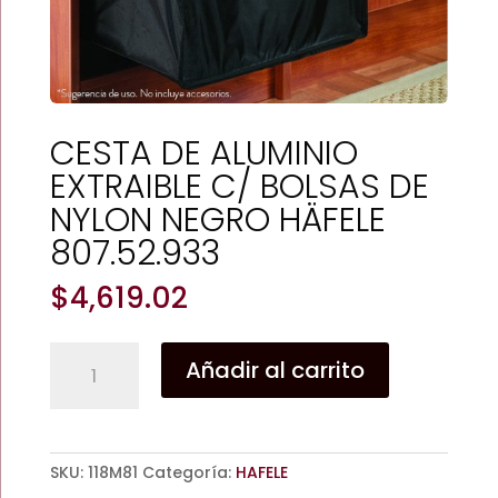
CESTA DE ALUMINIO
EXTRAIBLE C/ BOLSAS DE
NYLON NEGRO HÄFELE
807.52.933
$
4,619.02
CESTA
Añadir al carrito
DE
ALUMINIO
EXTRAIBLE
C/
SKU:
118M81
Categoría:
HAFELE
BOLSAS