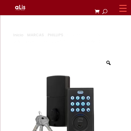
Inicio
/
MARCAS
/
PHILLIPS
/ CERROJO DIGITAL PCD-
265 /NEGRO /NIQUEL SAT. /PHILLIPS (PROMO)
Zoom