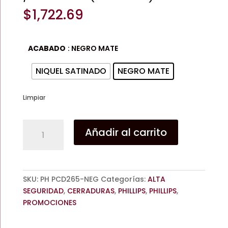
$
1,722.69
ACABADO
: NEGRO MATE
NIQUEL SATINADO
NEGRO MATE
Limpiar
CERROJO
Añadir al carrito
DIGITAL
PCD-
265
/NEGRO
SKU:
PH PCD265-NEG
Categorías:
ALTA
/NIQUEL
SEGURIDAD
,
CERRADURAS
,
PHILLIPS
,
PHILLIPS
,
SAT.
PROMOCIONES
/PHILLIPS
(PROMO)