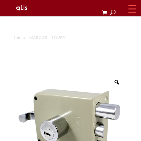
Inicio
/
MARCAS
/
TOVER
/ CERRADURA TOVER L6 ALTA
SEGURIDAD 2F6 REVERSIBLE RESBALON NORMAL /
RESBALON INVERTIDO / BULONES REVERSIBLE
PROMOCION
Zoom