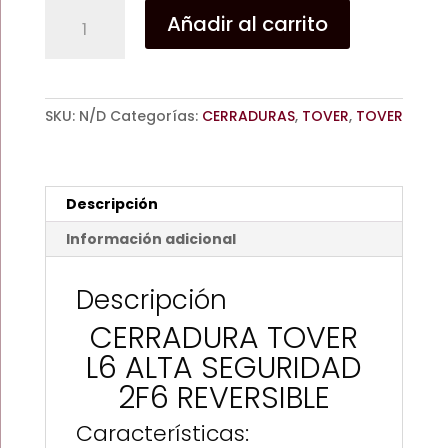
CERRADURA
Añadir al carrito
TOVER
L6
ALTA
SEGURIDAD
SKU:
N/D
Categorías:
CERRADURAS
,
TOVER
,
TOVER
2F6
REVERSIBLE
RESBALON
NORMAL
Descripción
/
RESBALON
Información adicional
INVERTIDO
/
Descripción
BULONES
CERRADURA TOVER
REVERSIBLE
PROMOCION
L6 ALTA SEGURIDAD
cantidad
2F6 REVERSIBLE
Características: