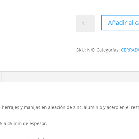
CERRADURA
Añadir al c
JEREZ
PLACA
LARGA
/
SKU:
N/D
Categorías:
CERRAD
CROMO
MATE
/
LLAVE
-
LLAVE
/
IZQUIERDA
 herrajes y manijas en aleación de zinc, aluminio y acero en el res
-
DERECHA
35 a 45 mm de espesor.
/
.
TESA