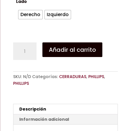
through
Lado
$885.72
Derecho
Izquierdo
CERRADURA
Añadir al carrito
HS
4200
IF
I
SKU:
N/D
Categorías:
CERRADURAS
,
PHILLIPS
,
AI
PHILLIPS
/EXTRA
SEGURIDAD
/PHILLIPS
cantidad
Descripción
Información adicional