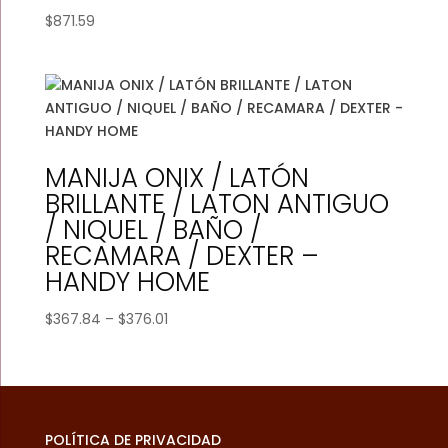
$
871.59
MANIJA ONIX / LATÓN
BRILLANTE / LATON ANTIGUO
/ NIQUEL / BAÑO /
RECAMARA / DEXTER –
HANDY HOME
Price
$
367.84
–
$
376.01
range:
$367.84
through
$376.01
POLÍTICA DE PRIVACIDAD