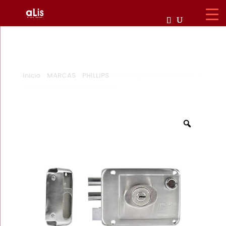
Inicio
/
MARCAS
/
PHILLIPS
/ CERRADURA HS 4200 IF I AI
/EXTRA SEGURIDAD /PHILLIPS
Zoom