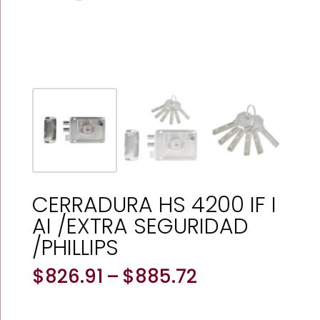
CERRADURA HS 4200 IF I
AI /EXTRA SEGURIDAD
/PHILLIPS
Price
$
826.91
–
$
885.72
range:
$826.91