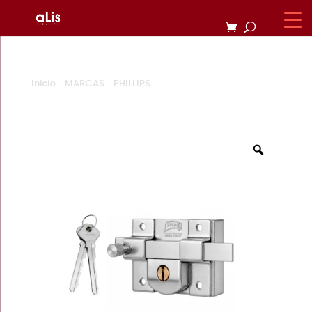
Inicio
/
MARCAS
/
PHILLIPS
/ CERRADURA 775 / DE
SOBREPONER / CIERRE DE GOLPE / CROMO / PHILLIPS
Zoom