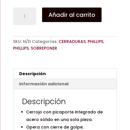
CERRADURA
Añadir al carrito
775
/
DE
SOBREPONER
SKU:
N/D
Categorías:
CERRADURAS
,
PHILLIPS
,
/
PHILLIPS
,
SOBREPONER
CIERRE
DE
GOLPE
/
Descripción
CROMO
/
Información adicional
PHILLIPS
cantidad
Descripción
Cerrojo con picaporte integrado de
acero sólido en una sola pieza.
Opera con cierre de golpe.