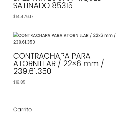
SATINADO 85315
$
14,476.17
CONTRACHAPA PARA
ATORNILLAR / 22×6 mm /
239.61.350
$
18.85
Carrito