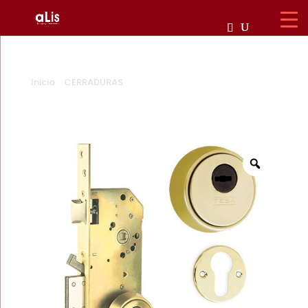
Inicio
/
CERRADURAS
/ CERRADURA MECANISMO DE
EMBUTIR R200 CILINDRO TX80 PASADOR Y GANCHO
ANTIPALANCA ALTA SEGURIDAD
Zoom