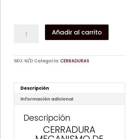
CERRADURA
Añadir al carrito
MECANISMO
DE
EMBUTIR
R200
SKU:
N/D
Categoría:
CERRADURAS
CILINDRO
TX80
PASADOR
Y
Descripción
GANCHO
ANTIPALANCA
Información adicional
ALTA
SEGURIDAD
Descripción
cantidad
CERRADURA