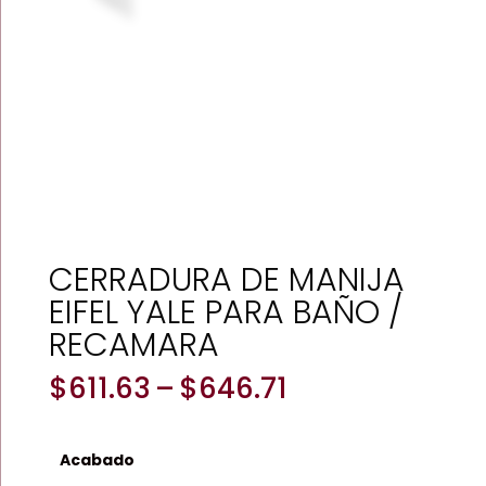
CERRADURA DE MANIJA
EIFEL YALE PARA BAÑO /
RECAMARA
Price
$
611.63
–
$
646.71
range:
$611.63
through
Acabado