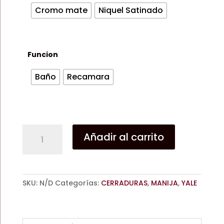
$646.71
Cromo mate
Niquel Satinado
Funcion
Baño
Recamara
CERRADURA
Añadir al carrito
DE
MANIJA
EIFEL
YALE
SKU:
N/D
Categorías:
CERRADURAS
,
MANIJA
,
YALE
PARA
BAÑO
/
RECAMARA