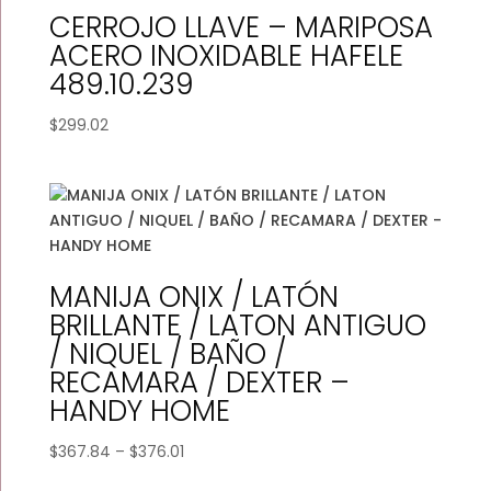
CERROJO LLAVE – MARIPOSA
ACERO INOXIDABLE HAFELE
489.10.239
$
299.02
MANIJA ONIX / LATÓN
BRILLANTE / LATON ANTIGUO
/ NIQUEL / BAÑO /
RECAMARA / DEXTER –
HANDY HOME
Price
$
367.84
–
$
376.01
range: