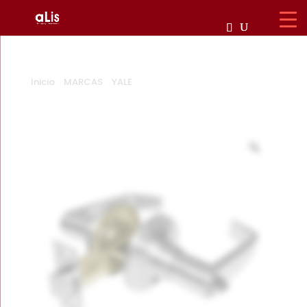
Inicio
/
MARCAS
/
YALE
/ CERRADURA DE MANIJA EIFEL
YALE PARA BAÑO / RECAMARA
Zoom