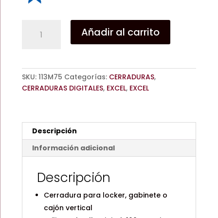
CERRADURA
Añadir al carrito
EXC-
491
/
BIOMETRICA
SKU:
113M75
Categorías:
CERRADURAS
,
/
CERRADURAS DIGITALES
,
EXCEL
,
EXCEL
PARA
MUEBLE
/
20
Descripción
HUELLAS
/
Información adicional
EXCEL
cantidad
Descripción
Cerradura para locker, gabinete o
cajón vertical