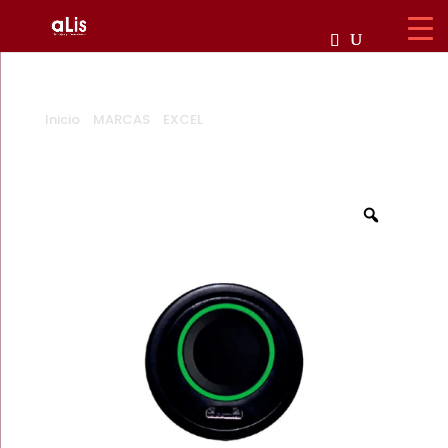
Inicio
/
MARCAS
/
EXCEL
/ CERRADURA EXC-491 /
BIOMETRICA / PARA MUEBLE / 20 HUELLAS / EXCEL
Zoom