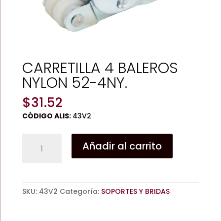
CARRETILLA 4 BALEROS
NYLON 52-4NY.
$
31.52
CÓDIGO ALIS:
43V2
CARRETILLA
Añadir al carrito
4
BALEROS
NYLON
52-
SKU:
43V2
Categoría:
SOPORTES Y BRIDAS
4NY.
cantidad