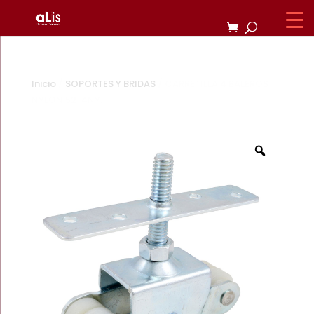
Inicio
/
SOPORTES Y BRIDAS
/ CARRETILLA 4 BALEROS
NYLON 52-4NY.
Zoom