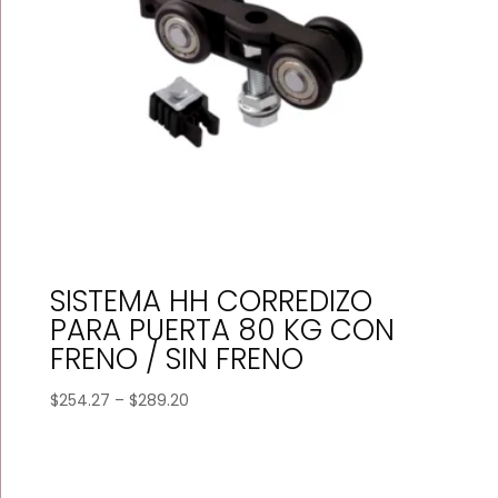
SISTEMA HH CORREDIZO
PARA PUERTA 80 KG CON
FRENO / SIN FRENO
Price
$
254.27
–
$
289.20
range:
$254.27
through