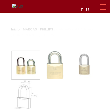
Inicio
/
MARCAS
/
PHILLIPS
/ CANDADO 14 GANCHO
/CORTO /LARGO /PHILLIPS
Zoom