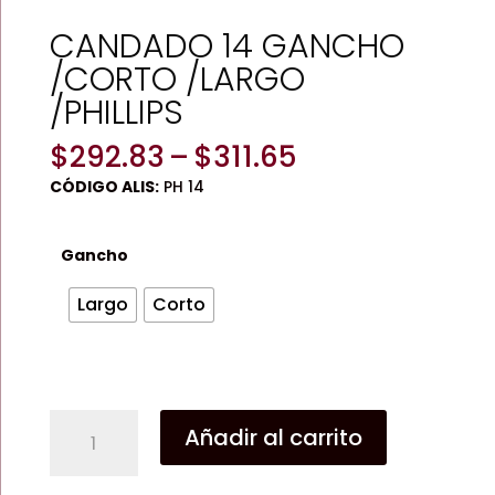
CANDADO 14 GANCHO
/CORTO /LARGO
/PHILLIPS
Price
$
292.83
–
$
311.65
range:
CÓDIGO ALIS:
PH 14
$292.83
through
$311.65
Gancho
Largo
Corto
CANDADO
Añadir al carrito
14
GANCHO