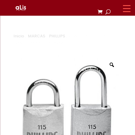
Inicio
/
MARCAS
/
PHILLIPS
/ CANDADO PHILLIPS 115
GANCHO CORTO Y LARGO
Zoom