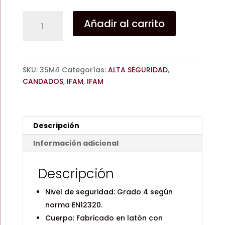
CANDADO
Añadir al carrito
ARMOURED
80S
/
DE
SKU:
35M4
Categorías:
ALTA SEGURIDAD
,
SEGURIDAD
CANDADOS
,
IFAM
,
IFAM
/
CROMO
/
IFAM
Descripción
cantidad
Información adicional
Descripción
Nivel de seguridad: Grado 4 según
norma EN12320.
Cuerpo: Fabricado en latón con