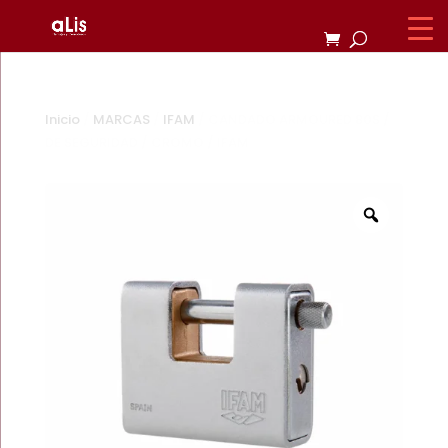
Inicio
/
MARCAS
/
IFAM
/ CANDADO ARMOURED 80S /
DE SEGURIDAD / CROMO / IFAM
Zoom