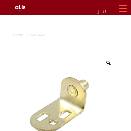
Inicio
/
BISAGRAS
/ BISAGRA DE PERNO LATONADA
30mm
Zoom