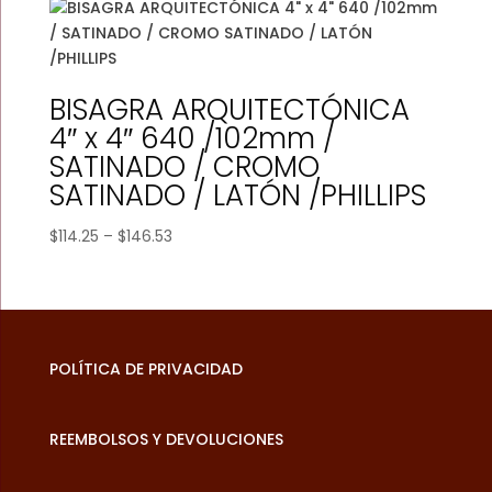
BISAGRA ARQUITECTÓNICA
4″ x 4″ 640 /102mm /
SATINADO / CROMO
SATINADO / LATÓN /PHILLIPS
Price
$
114.25
–
$
146.53
range:
$114.25
through
$146.53
POLÍTICA DE PRIVACIDAD
REEMBOLSOS Y DEVOLUCIONES