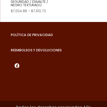
SEGURIDAD / ESMALTE /
NEGRO TEXTURADO.
Price
$
7,024.88
–
$
7,100.72
range:
$7,024.88
through
$7,100.72
POLÍTICA DE PRIVACIDAD
REEMBOLSOS Y DEVOLUCIONES
Facebook